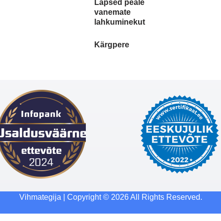
Lapsed peale
vanemate
lahkuminekut
Kärgpere
Vihmategija
| Copyright © 2026 All Rights Reserved.