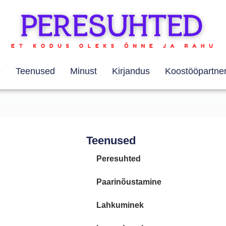
e
Teenused
Minust
Kirjandus
Koostööpartner
Teenused
Peresuhted
Paarinõustamine
Lahkuminek