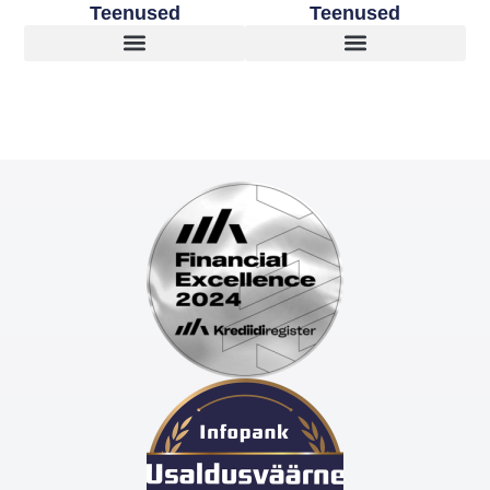
Teenused
Teenused
Lapsed peale vanemate lahkuminekut