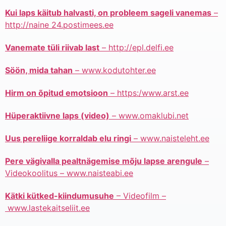
Kui laps käitub halvasti, on probleem sageli vanemas
–
http://naine 24.postimees.ee
Vanemate tüli riivab last
– http://epl.delfi.ee
Söön, mida tahan
– www.kodutohter.ee
Hirm on õpitud emotsioon
– https:/www.arst.ee
Hüperaktiivne laps (video)
– www.omaklubi.net
Uus pereliige korraldab elu ringi
– www.naisteleht.ee
Pere vägivalla pealtnägemise mõju lapse arengule
–
Videokoolitus – www.naisteabi.ee
Kätki kütked-kiindumusuhe
– Videofilm –
www.lastekaitseliit.ee