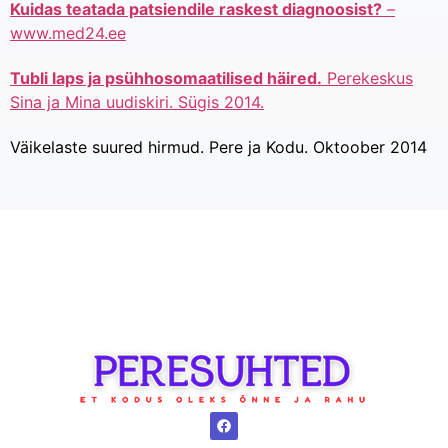
Kuidas teatada patsiendile raskest diagnoosist?
–
www.med24.ee
Tubli laps ja psühhosomaatilised häired.
Perekeskus
Sina ja Mina uudiskiri. Sügis 2014.
Väikelaste suured hirmud. Pere ja Kodu. Oktoober 2014