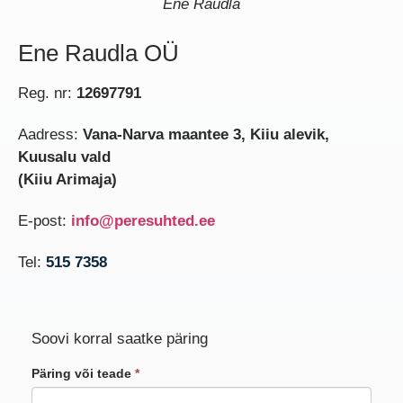
Ene Raudla
Ene Raudla OÜ
Reg. nr:
12697791
Aadress:
Vana-Narva maantee 3, Kiiu alevik,
Kuusalu vald
(Kiiu Arimaja)
E-post:
info@peresuhted.ee
Tel:
515 7358
Soovi korral saatke päring
Päring või teade
*