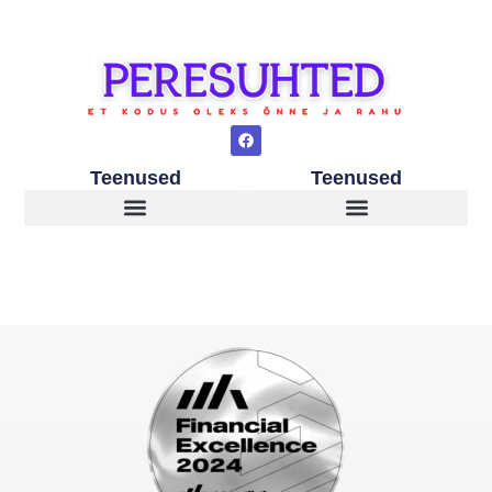
Teenused
Teenused
Lapsed peale vanemate lahkuminekut