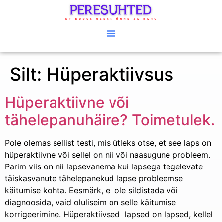
Silt:
Hüperaktiivsus
Hüperaktiivne või
tähelepanuhäire? Toimetulek.
Pole olemas sellist testi, mis ütleks otse, et see laps on
hüperaktiivne või sellel on nii või naasugune probleem.
Parim viis on nii lapsevanema kui lapsega tegelevate
täiskasvanute tähelepanekud lapse probleemse
käitumise kohta. Eesmärk, ei ole sildistada või
diagnoosida, vaid oluliseim on selle käitumise
korrigeerimine. Hüperaktiivsed lapsed on lapsed, kellel