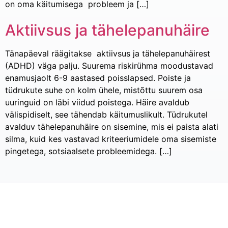
on oma käitumisega probleem ja […]
Aktiivsus ja tähelepanuhäire
Tänapäeval räägitakse aktiivsus ja tähelepanuhäirest
(ADHD) väga palju. Suurema riskirühma moodustavad
enamusjaolt 6-9 aastased poisslapsed. Poiste ja
tüdrukute suhe on kolm ühele, mistõttu suurem osa
uuringuid on läbi viidud poistega. Häire avaldub
välispidiselt, see tähendab käitumuslikult. Tüdrukutel
avalduv tähelepanuhäire on sisemine, mis ei paista alati
silma, kuid kes vastavad kriteeriumidele oma sisemiste
pingetega, sotsiaalsete probleemidega. […]