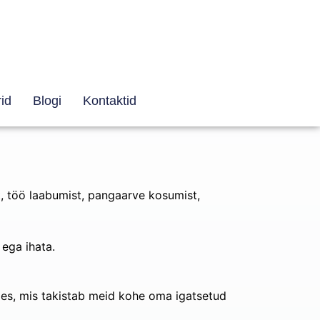
id
Blogi
Kontaktid
t, töö laabumist, pangaarve kosumist,
 ega ihata.
ljes, mis takistab meid kohe oma igatsetud