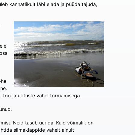
leb kannatlikult läbi elada ja püüda tajuda,
s
ele,
 osa
ohe
nne.
töö ja ürituste vahel tormamisega.
bunud.
mist. Neid tasub uurida. Kuid võimalik on
htida silmaklappide vahelt ainult