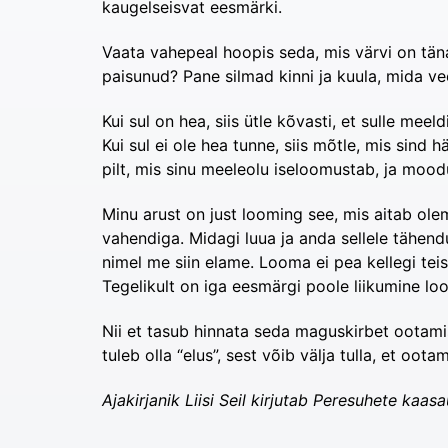
kaugelseisvat eesmärki.
Vaata vahepeal hoopis seda, mis värvi on tän
paisunud? Pane silmad kinni ja kuula, mida vee
Kui sul on hea, siis ütle kõvasti, et sulle mee
Kui sul ei ole hea tunne, siis mõtle, mis sind 
pilt, mis sinu meeleolu iseloomustab, ja mood
Minu arust on just looming see, mis aitab ole
vahendiga. Midagi luua ja anda sellele tähend
nimel me siin elame. Looma ei pea kellegi teis
Tegelikult on iga eesmärgi poole liikumine lo
Nii et tasub hinnata seda maguskirbet ootami
tuleb olla “elus”, sest võib välja tulla, et oot
Ajakirjanik Liisi Seil kirjutab Peresuhete kaas