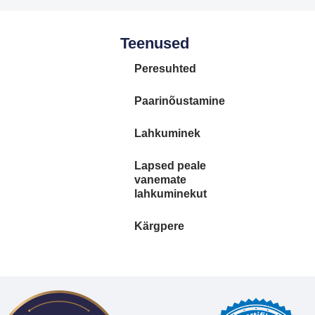
Teenused
Peresuhted
Paarinõustamine
Lahkuminek
Lapsed peale
vanemate
lahkuminekut
Kärgpere