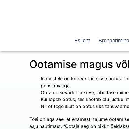
Esileht
Broneerimin
Ootamise magus võ
Inimestele on kodeeritud sisse ootus. O
pensioniaega.
Ootame kevadet ja suve, lähedase inimese
Kui lõpeb ootus, siis kaotab elu justkui 
Nii et tegelikult on ootus üks tänuväärn
Tõsi on aga see, et enamasti tajume ootamise 
asju nautimast. “Ootaja aeg on pikk,” öeldaks