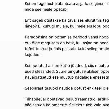
Kui on tegemist elutähtsate asjade selginemise
mida see meile õpetab.
Ent sageli otsitakse ka tavalises elurütmis teg
läheb? Ei kuhugi mujale, kui meie elu lõpu po
Paradoksina on ootamise periood vahel hoopi
et kõige magusam on hetk, kui asjad on peaae
tööst tehtud ja finiš paistab, kuid sellegipo
kujutleda.
Kui oodatud asi on kätte jõudnud, siis muutu
uued ülesanded. Suure pingutuse äkilise lõppe
Kauaigatsetud ese muutub nädalaga enesestm
Seepärast tasubki nautida ootust ehk teel ole
Tänapäeval õpetavad paljud raamatud, artiklid
häälestuda ka omaette. Selleks tuleb vaid ava