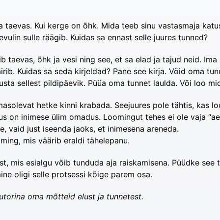
a taevas. Kui kerge on õhk. Mida teeb sinu vastasmaja kat
vulin sulle räägib. Kuidas sa ennast selle juures tunned?
ldib taevas, õhk ja vesi ning see, et sa elad ja tajud neid. I
häirib. Kuidas sa seda kirjeldad? Pane see kirja. Võid oma t
usta sellest pildipäevik. Püüa oma tunnet laulda. Või loo m
masolevat hetke kinni krabada. Seejuures pole tähtis, kas 
us on inimese ülim omadus. Loomingut tehes ei ole vaja “aega
e, vaid just iseenda jaoks, et inimesena areneda.
oming, mis väärib eraldi tähelepanu.
st, mis esialgu võib tunduda aja raiskamisena. Püüdke see 
amine oligi selle protsessi kõige parem osa.
autorina oma mõtteid elust ja tunnetest.