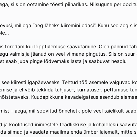
ga, siis on ootamine tõesti piinarikas. Niisugune periood tu
evusi, millega “aeg läheks kiiremini edasi”. Kuhu see aeg sii
ole…
s toredam kui lõpptulemuse saavutamine. Olen pannud täh
gu valmis ja jäänud on veel viimane pingutus. Siis on suur
olest saab juba pinge lõdvemaks lasta ja saabuvat heaolu
b see kiiresti igapäevaseks. Tehtud töö asemele valguvad k
mise järel võib tekkida tühjuse-, kurnatuse-, pettumuse tu
õistetavaks. Kuudepikkune kevadeigatsus asendub aiamaa, 
mist – aega, mil soovitud õnnehetk pole veel täielikult saa
 ja koolitused inimestele teadlikkuse ja kohaloleku saavuta
da silmad ja vaadata maailma enda ümber laiemalt, mitte si