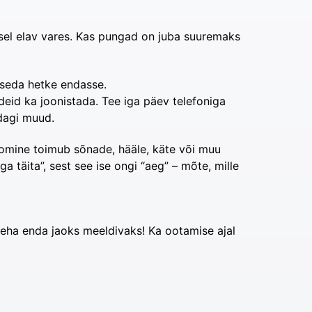
usel elav vares. Kas pungad on juba suuremaks
ma seda hetke endasse.
undeid ka joonistada. Tee iga päev telefoniga
idagi muud.
loomine toimub sõnade, hääle, käte või muu
 täita”, sest see ise ongi “aeg” – mõte, mille
teha enda jaoks meeldivaks! Ka ootamise ajal