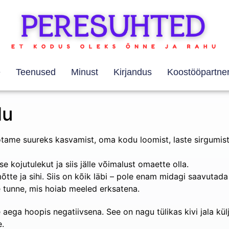
e
Teenused
Minust
Kirjandus
Koostööpartner
lu
otame suureks kasvamist, oma kodu loomist, laste sirgumis
 kojutulekut ja siis jälle võimalust omaette olla.
mõtte ja sihi. Siis on kõik läbi – pole enam midagi saavutada
e tunne, mis hoiab meeled erksatena.
aega hoopis negatiivsena. See on nagu tülikas kivi jala kü
e.