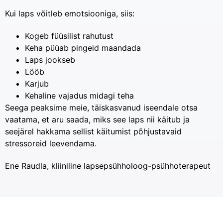
Kui laps võitleb emotsiooniga, siis:
Kogeb füüsilist rahutust
Keha püüab pingeid maandada
Laps jookseb
Lööb
Karjub
Kehaline vajadus midagi teha
Seega peaksime meie, täiskasvanud iseendale otsa
vaatama, et aru saada, miks see laps nii käitub ja
seejärel hakkama sellist käitumist põhjustavaid
stressoreid leevendama.
Ene Raudla, kliiniline lapsepsühholoog-psühhoterapeut