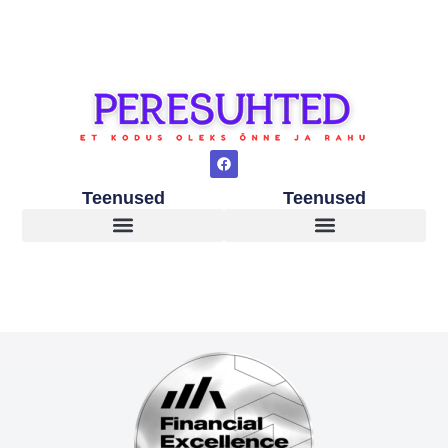
Teenused
Teenused
Lapsed peale vanemate lahkuminekut