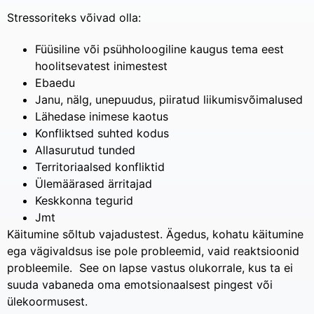
Stressoriteks võivad olla:
Füüsiline või psühholoogiline kaugus tema eest
hoolitsevatest inimestest
Ebaedu
Janu, nälg, unepuudus, piiratud liikumisvõimalused
Lähedase inimese kaotus
Konfliktsed suhted kodus
Allasurutud tunded
Territoriaalsed konfliktid
Ülemäärased ärritajad
Keskkonna tegurid
Jmt
Käitumine sõltub vajadustest. Ägedus, kohatu käitumine
ega vägivaldsus ise pole probleemid, vaid reaktsioonid
probleemile. See on lapse vastus olukorrale, kus ta ei
suuda vabaneda oma emotsionaalsest pingest või
ülekoormusest.