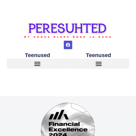
Teenused
Teenused
Lapsed peale vanemate lahkuminekut