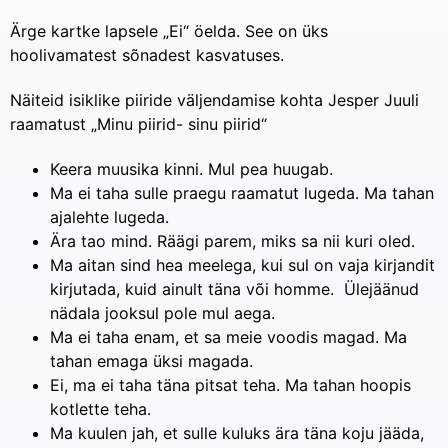
Ärge kartke lapsele „Ei“ öelda. See on üks
hoolivamatest sõnadest kasvatuses.
Näiteid isiklike piiride väljendamise kohta Jesper Juuli
raamatust „Minu piirid- sinu piirid“
Keera muusika kinni. Mul pea huugab.
Ma ei taha sulle praegu raamatut lugeda. Ma tahan
ajalehte lugeda.
Ära tao mind. Räägi parem, miks sa nii kuri oled.
Ma aitan sind hea meelega, kui sul on vaja kirjandit
kirjutada, kuid ainult täna või homme. Ülejäänud
nädala jooksul pole mul aega.
Ma ei taha enam, et sa meie voodis magad. Ma
tahan emaga üksi magada.
Ei, ma ei taha täna pitsat teha. Ma tahan hoopis
kotlette teha.
Ma kuulen jah, et sulle kuluks ära täna koju jääda,