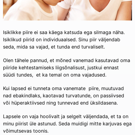
Isiklikke piire ei saa käega katsuda ega silmaga näha.
Isiklikud piirid on individuaalsed. Sinu piir väljendab
seda, mida sa vajad, et tunda end turvaliselt.
Olen tähele pannud, et mõned vanemad kasutavad oma
piiride kehtestamiseks liigsõnalisust, justkui ennast
süüdi tundes, et ka temal on oma vajadused.
Kui lapsed ei tunneta oma vanemate piire, muutuvad
nad ebakindlaks, kaotavad turvatunde, on passiivsed
või hüperaktiivsed ning tunnevad end üksildasena.
Lapsele on vaja hoolivalt ja selgelt väljendada, et ta on
minu piirist üle astunud. Seda muidigi mitte karjuvas ega
võimutsevas toonis.