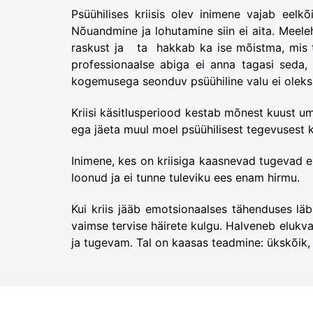
Psüühilises kriisis olev inimene vajab eelk
Nõuandmine ja lohutamine siin ei aita. Meele
raskust ja ta hakkab ka ise mõistma, mis te
professionaalse abiga ei anna tagasi seda,
kogemusega seonduv psüühiline valu ei oleks
Kriisi käsitlusperiood kestab mõnest kuust u
ega jäeta muul moel psüühilisest tegevusest 
Inimene, kes on kriisiga kaasnevad tugevad e
loonud ja ei tunne tuleviku ees enam hirmu.
Kui kriis jääb emotsionaalses tähenduses lä
vaimse tervise häirete kulgu. Halveneb elukva
ja tugevam. Tal on kaasas teadmine: ükskõik,