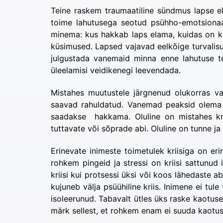
Teine raskem traumaatiline sündmus lapse el
toime lahutusega seotud psühho-emotsionaa
minema: kus hakkab laps elama, kuidas on kor
küsimused. Lapsed vajavad eelkõige turvalisu
julgustada vanemaid minna enne lahutuse tea
üleelamisi veidikenegi leevendada.
Mistahes muutustele järgnenud olukorras v
saavad rahuldatud. Vanemad peaksid olema s
saadakse hakkama. Oluline on mistahes krii
tuttavate või sõprade abi. Oluline on tunne j
Erinevate inimeste toimetulek kriisiga on e
rohkem pingeid ja stressi on kriisi sattunu
kriisi kui protsessi üksi või koos lähedaste ab
kujuneb välja psüühiline kriis. Inimene ei t
isoleerunud. Tabavalt ütles üks raske kaotus
märk sellest, et rohkem enam ei suuda kaotus