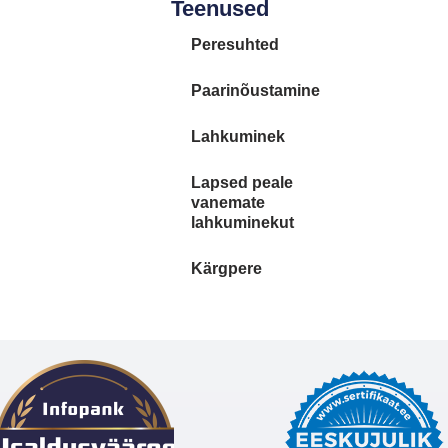
Teenused
Peresuhted
Paarinõustamine
Lahkuminek
Lapsed peale
vanemate
lahkuminekut
Kärgpere