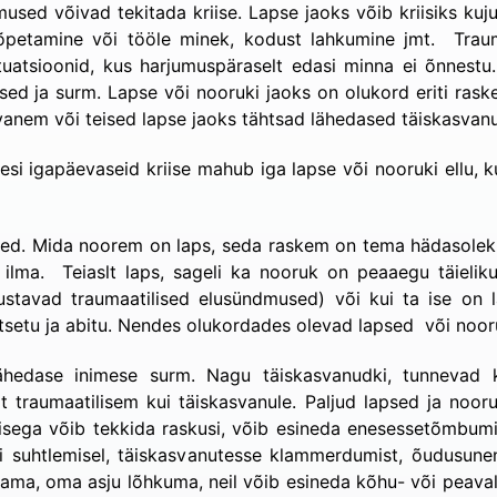
used võivad tekitada kriise. Lapse jaoks võib kriisiks kuj
 lõpetamine või tööle minek, kodust lahkumine jmt. Traum
uatsioonid, kus harjumuspäraselt edasi minna ei õnnestu.
d ja surm. Lapse või nooruki jaoks on olukord eriti raske si
vanem või teised lapse jaoks tähtsad lähedased täiskasvanud,
kesi igapäevaseid kriise mahub iga lapse või nooruki ellu,
ned. Mida noorem on laps, seda raskem on tema hädasolekut
est ilma. Teiaslt laps, sageli ka nooruk on peaaegu täielik
justavad traumaatilised elusündmused) või kui ta ise on l
tsetu ja abitu. Nendes olukordades olevad lapsed või noor
ähedase inimese surm. Nagu täiskasvanudki, tunnevad
lt traumaatilisem kui täiskasvanule. Paljud lapsed ja no
isega võib tekkida raskusi, võib esineda enesessetõmbumist
usi suhtlemisel, täiskasvanutesse klammerdumist, õudusune
tama, oma asju lõhkuma, neil võib esineda kõhu- või peaval