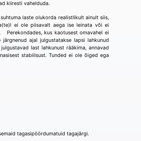
 kiiresti vahelduda.
htuma laste olukorda realistlikult ainult siis,
te)l ei ole piisavalt aega ise leinata või ei
sele. Perekondades, kus kaotusest omavahel ei
 järgnenud ajal julgustatakse lapsi lahkunud
julgustavad last lahkunust rääkima, annavad
sisest stabiilsust. Tunded ei ole õiged ega
lisemaid tagasipöördumatuid tagajärgi.