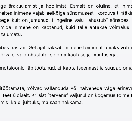
õige ärakuulamist ja hoolimist. Esmalt on oluline, et in
heites inimene vajab eelkõige sündmusest korduvalt rääki
gelikult on juhtunud. Hingeline valu “lahustub” sõnades
 mida inimene on kaotanud, kuid talle antakse võimalus t
 talumatu.
mbes aastani. Sel ajal hakkab inimene toimunut omaks võtma.
kõrvale, vaid nõustutakse oma kaotuse ja muutusega.
motsioonid läbitöötanud, ei kaota iseennast ja suudab oma
bitöötamata, võivad vallanduda või halveneda väga erinev
liteet üldiselt. Kriisist “tervena” väljunul on kogemus toim
 mis ka ei juhtuks, ma saan hakkama.