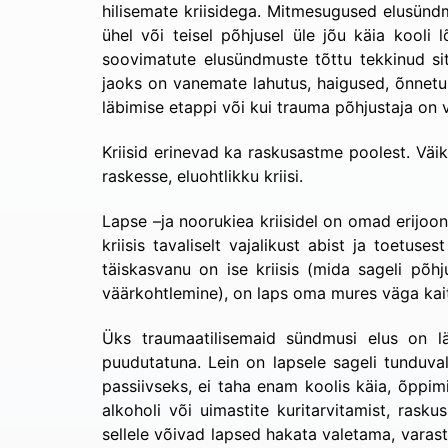
hilisemate kriisidega. Mitmesugused elusündm
ühel või teisel põhjusel üle jõu käia kooli
soovimatute elusündmuste tõttu tekkinud sit
jaoks on vanemate lahutus, haigused, õnnetuse
läbimise etappi või kui trauma põhjustaja on 
Kriisid erinevad ka raskusastme poolest. Väi
raskesse, eluohtlikku kriisi.
Lapse –ja noorukiea kriisidel on omad erijoo
kriisis tavaliselt vajalikust abist ja toetus
täiskasvanu on ise kriisis (mida sageli põh
väärkohtlemine), on laps oma mures väga kai
Üks traumaatilisemaid sündmusi elus on l
puudutatuna. Lein on lapsele sageli tunduva
passiivseks, ei taha enam koolis käia, õppim
alkoholi või uimastite kuritarvitamist, rask
sellele võivad lapsed hakata valetama, varas