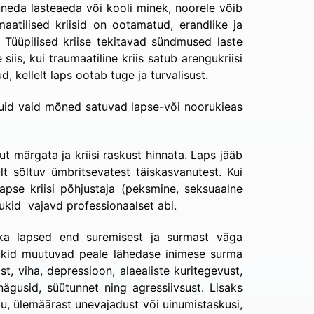
uneda lasteaeda või kooli minek, noorele võib
aatilised kriisid on ootamatud, erandlike ja
 Tüüpilised kriise tekitavad sündmused laste
is, kui traumaatiline kriis satub arengukriisi
 kellelt laps ootab tuge ja turvalisust.
 kuid vaid mõned satuvad lapse-või noorukieas
 märgata ja kriisi raskust hinnata. Laps jääb
ult sõltuv ümbritsevatest täiskasvanutest. Kui
apse kriisi põhjustaja (peksmine, seksuaalne
ukid vajavd professionaalset abi.
 ka lapsed end suremisest ja surmast väga
orukid muutuvad peale lähedase inimese surma
, viha, depressioon, alaealiste kuritegevust,
nägusid, süütunnet ning agressiivsust. Lisaks
u, ülemäärast unevajadust või uinumistaskusi,