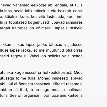
inevad vanemad eelkõige abi endale, et tulla
kuidas peale lahkuminekut elu hakkab edasi
s käiakse koos, kes viib lasteaeda, kooli jmt
Elu ja tööalased kogemused lubavad siinjuures
targalt käitudes on võimalik lapsele raskeid
hakkama, kas lapse jaoks tähtsad vajadused
dluse lapse jaoks, et me muutunud olukorras
nseid tegevusi. Vahel on selleks vaja heade
metuleku kogemusest ja hetkeolukorrast. Mida
uutusega toime tulla. Mõned inimesed läbivad
abi. Kui ei õnnestu tasakaalu kiiresti taastada,
oonid on häiritud, ta on nagu muust maailmast
atuna. See on organismi loomupärane kaitse ja