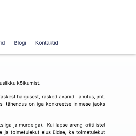
id
Blogi
Kontaktid
uslikku kõikumist.
skest haigusest, rasked avariid, lahutus, jmt.
isi tähendus on iga konkreetse inimese jaoks
iiga ja murdeiga). Kui lapse areng kriitilistel
 ja toimetulekut elus üldse, ka toimetulekut