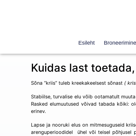
Esileht
Broneerimin
Kuidas last toetada,
Sõna “kriis” tuleb kreekakeelsest sõnast
( kri
Stabiilse, turvalise elu võib ootamatult muut
Rasked elumuutused võivad tabada kõiki: ole
erinev.
Lapse ja nooruki elus on mitmesuguseid kriise.
arenguperioodidel ühel või teisel põhjusel 