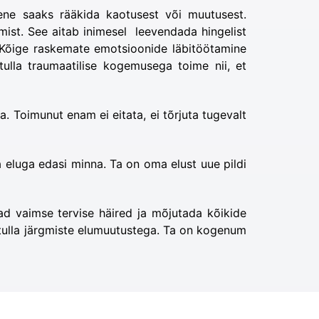
imene saaks rääkida kaotusest või muutusest.
mist. See aitab inimesel leevendada hingelist
. Kõige raskemate emotsioonide läbitöötamine
ulla traumaatilise kogemusega toime nii, et
 Toimunut enam ei eitata, ei tõrjuta tugevalt
 eluga edasi minna. Ta on oma elust uue pildi
ad vaimse tervise häired ja mõjutada kõikide
e tulla järgmiste elumuutustega. Ta on kogenum