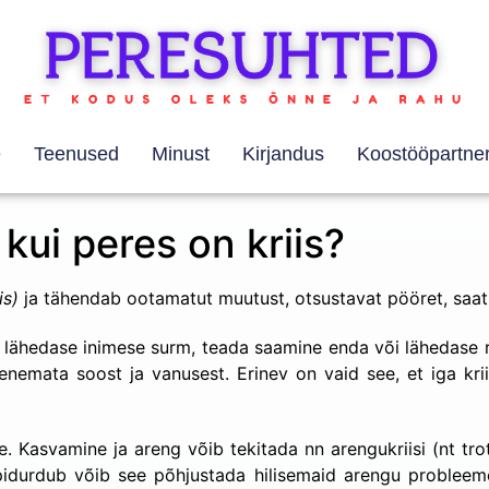
e
Teenused
Minust
Kirjandus
Koostööpartner
 kui peres on kriis?
sis)
ja tähendab ootamatut muutust, otsustavat pööret, saat
a lähedase inimese surm, teada saamine enda või lähedase ra
nemata soost ja vanusest. Erinev on vaid see, et iga kri
 Kasvamine ja areng võib tekitada nn arengukriisi (nt trots
pidurdub võib see põhjustada hilisemaid arengu probleeme