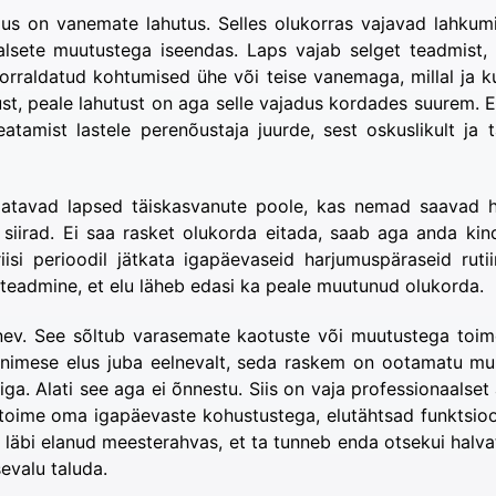
us on vanemate lahutus. Selles olukorras vajavad lahkum
lsete muutustega iseendas. Laps vajab selget teadmist, 
raldatud kohtumised ühe või teise vanemaga, millal ja ku
st, peale lahutust on aga selle vajadus kordades suurem. 
tamist lastele perenõustaja juurde, sest oskuslikult ja 
aatavad lapsed täiskasvanute poole, kas nemad saavad 
iirad. Ei saa rasket olukorda eitada, saab aga anda kin
si perioodil jätkata igapäevaseid harjumuspäraseid rutii
a teadmine, et elu läheb edasi ka peale muutunud olukorda.
rinev. See sõltub varasemate kaotuste või muutustega toi
d inimese elus juba eelnevalt, seda raskem on ootamatu m
iga. Alati see aga ei õnnestu. Siis on vaja professionaalset 
ule toime oma igapäevaste kohustustega, elutähtsad funktsi
e läbi elanud meesterahvas, et ta tunneb enda otsekui halv
evalu taluda.