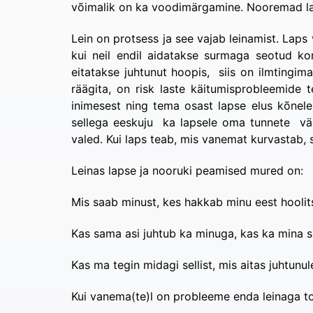
võimalik on ka voodimärgamine. Nooremad la
Lein on protsess ja see vajab leinamist. Laps 
kui neil endil aidatakse surmaga seotud konf
eitatakse juhtunut hoopis, siis on ilmtingim
räägita, on risk laste käitumisprobleemide 
inimesest ning tema osast lapse elus kõnel
sellega eeskuju ka lapsele oma tunnete väl
valed. Kui laps teab, mis vanemat kurvastab, s
Leinas lapse ja nooruki peamised mured on:
Mis saab minust, kes hakkab minu eest hooli
Kas sama asi juhtub ka minuga, kas ka mina 
Kas ma tegin midagi sellist, mis aitas juhtunu
Kui vanema(te)l on probleeme enda leinaga toi