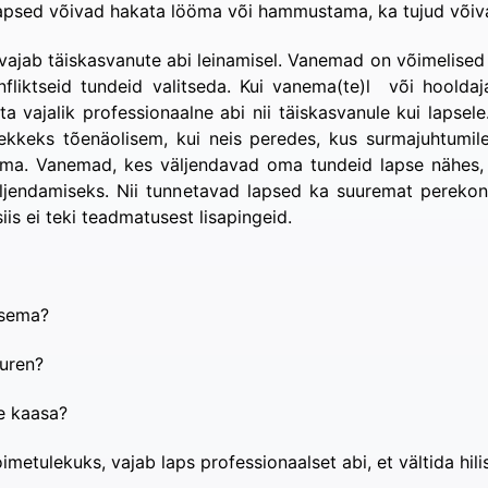
psed võivad hakata lööma või hammustama, ka tujud võivad
vajab täiskasvanute abi leinamisel. Vanemad on võimelised su
liktseid tundeid valitseda. Kui vanema(te)l või hooldaja(
ata vajalik professionaalne abi nii täiskasvanule kui lap
tekkeks tõenäolisem, kui neis peredes, kus surmajuhtumile
ema. Vanemad, kes väljendavad oma tundeid lapse nähes, 
jendamiseks. Nii tunnetavad lapsed ka suuremat perekonna
iis ei teki teadmatusest lisapingeid.
tsema?
suren?
le kaasa?
metulekuks, vajab laps professionaalset abi, et vältida hi