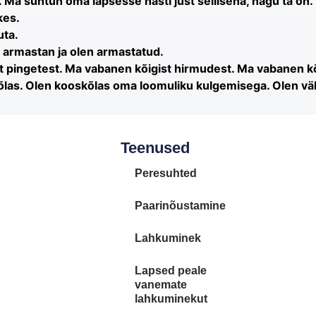
Ma suhtun oma lapsesse hästi just sellisena, nagu ta on.
kes.
uta.
 armastan ja olen armastatud.
t pingetest. Ma vabanen kõigist hirmudest. Ma vabanen 
las. Olen kooskõlas oma loomuliku kulgemisega. Olen väl
Teenused
Peresuhted
Paarinõustamine
Lahkuminek
Lapsed peale
vanemate
lahkuminekut