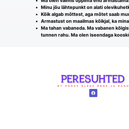
Ma olen valmis õppima end armastama. 
Minu jõu lähtepunkt on alati olevikuhet
Kõik algab mõttest, aga mõtet saab mu
Armastust on maailmas kõikjal, ka mina
Ma tahan vabaneda. Ma vabanen kõigis
tunnen rahu. Ma olen iseendaga kooskõ