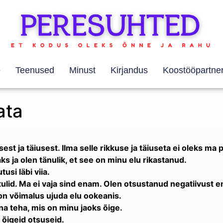
e
Teenused
Minust
Kirjandus
Koostööpartner
ata
st ja täiusest. Ilma selle rikkuse ja täiuseta ei oleks ma 
ja olen tänulik, et see on minu elu rikastanud.
si läbi viia.
 tulid. Ma ei vaja sind enam. Olen otsustanud negatiivust e
on võimalus ujuda elu ookeanis.
a teha, mis on minu jaoks õige.
 õigeid otsuseid.