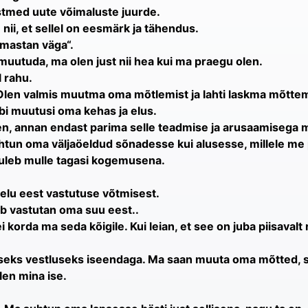
tmed uute võimaluste juurde.
nii, et sellel on eesmärk ja tähendus.
rmastan väga“.
muutuda, ma olen just nii hea kui ma praegu olen.
l rahu.
len valmis muutma oma mõtlemist ja lahti laskma mõttema
äbi muutusi oma kehas ja elus.
en, annan endast parima selle teadmise ja arusaamisega mi
htun oma väljaöeldud sõnadesse kui alusesse, millele me
tuleb mulle tagasi kogemusena.
elu eest vastutuse võtmisest.
b vastutan oma suu eest..
i korda ma seda kõigile. Kui leian, et see on juba piisavalt
luseks vestluseks iseendaga. Ma saan muuta oma mõtted,
len mina ise.