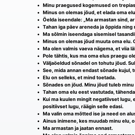
Minu praegused kogemused on trepias
Minus on olemas jõud, et elada oma elu 
Öelda iseendale: „Ma armastan sind, a
Tahan iga päev areneda ja õppida ning 
Ma sõlmin iseendaga sisemisel tasandi
Minus on olemas jõud muuta oma elu. O
Ma olen valmis vaeva nägema, et viia l
Pole tähtis, kus ma oma elus praegu ol
Väljaöeldud sõnadel on tohutu jõud. Su
See, mida annan endast sõnade kujul, 
Elu on selleks, et mind toetada.
Sõnades on jõud. Minu jõud tuleb minu 
Tahan oma elu eest vastutada, tähenda
Kui ma kuulen mingit negatiivset lugu, e
positiivset lugu, räägin selle edasi.
Ma valin oma mõtted ise ja need on a
Ainus inimene, kes muudab minu elu, o
Ma armastan ja jaatan ennast.