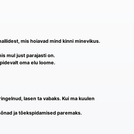
llidest, mis hoiavad mind kinni minevikus.
s mul just parajasti on.
 pidevalt oma elu loome.
 ringelnud, lasen ta vabaks. Kui ma kuulen
 sõnad ja tõekspidamised paremaks.